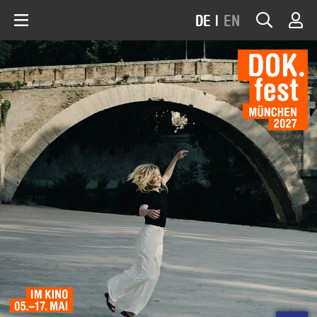
DE
|
EN