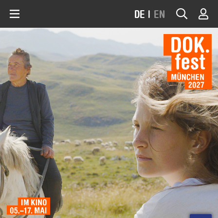
DE
|
EN