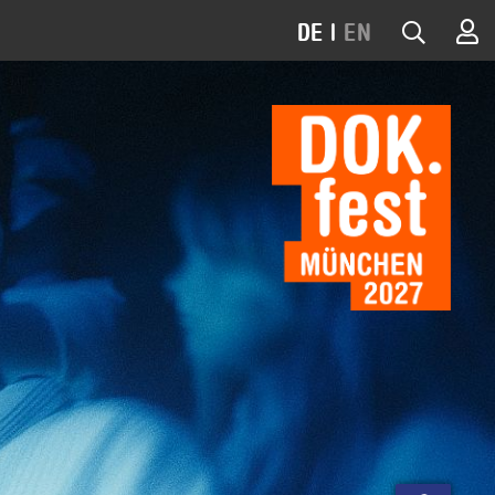
DE
|
EN