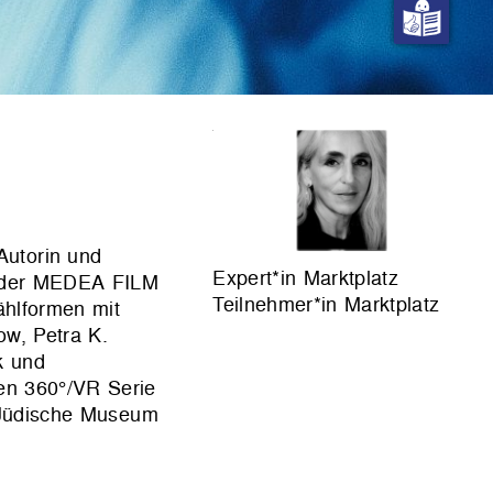
Autorin und
Expert*in Marktplatz
ng der MEDEA FILM
Teilnehmer*in Marktplatz
ählformen mit
ow, Petra K.
k und
len 360°/VR Serie
 Jüdische Museum