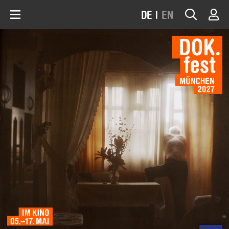
DE
|
EN