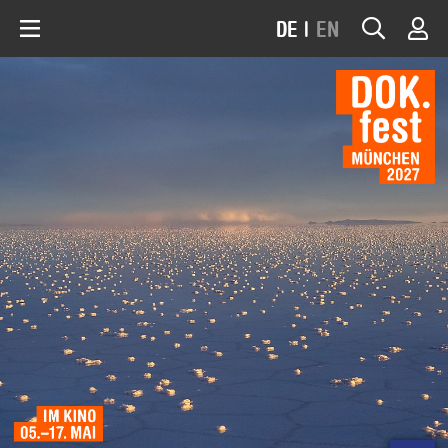
DE
|
EN