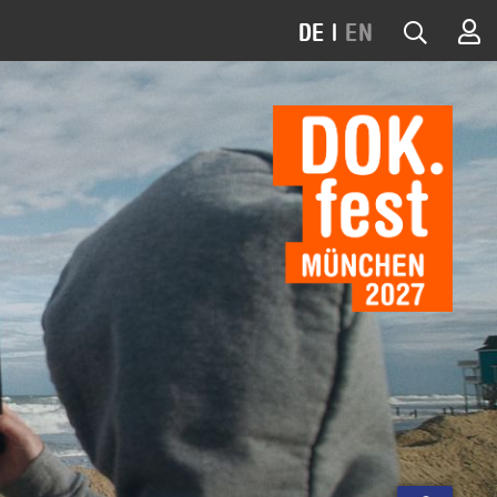
DE
|
EN