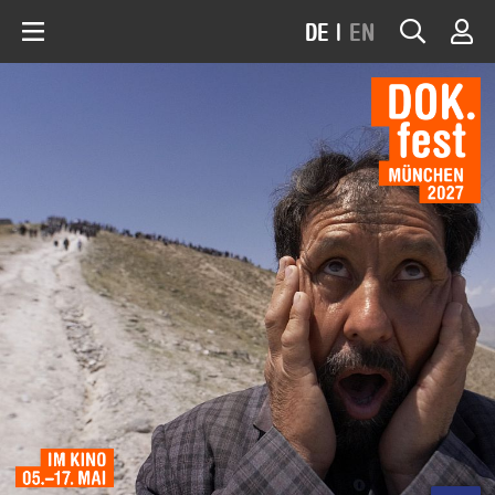
DE
|
EN