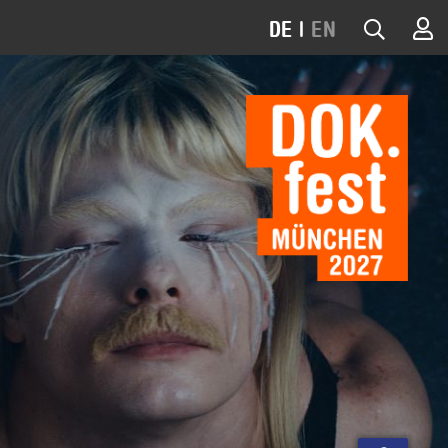
DE
|
EN