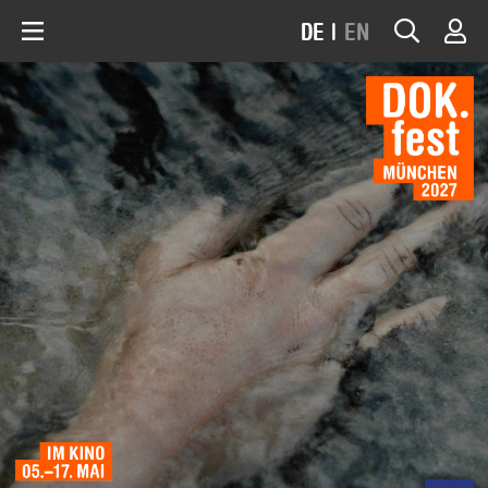
DE
|
EN