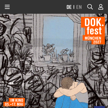
DE
|
EN