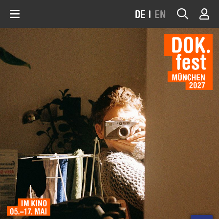
DE
|
EN