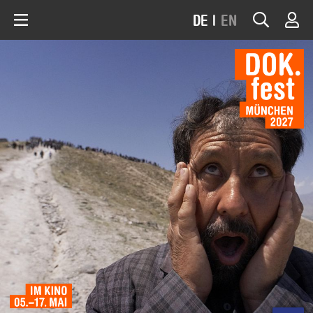
DE
|
EN