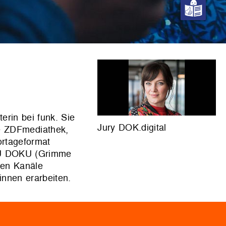
rin bei funk. Sie
Jury DOK.digital
ie ZDFmediathek,
ortageformat
RU DOKU (Grimme
nen Kanäle
innen erarbeiten.