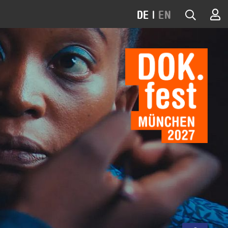
DE
|
EN