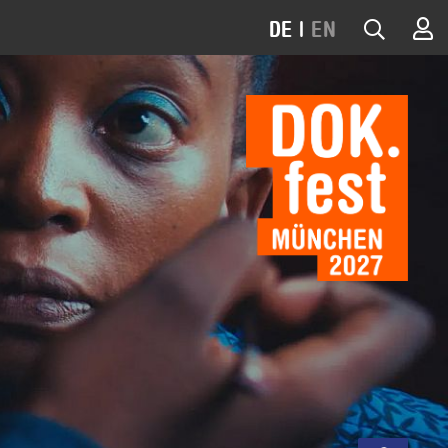
DE
|
EN