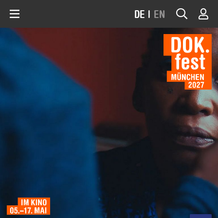
DE
|
EN