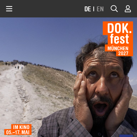
DE
|
EN