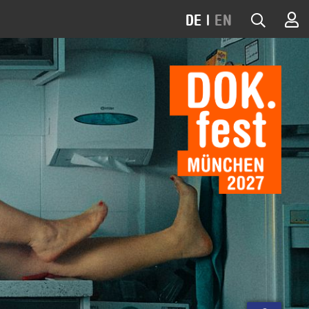
DE
|
EN