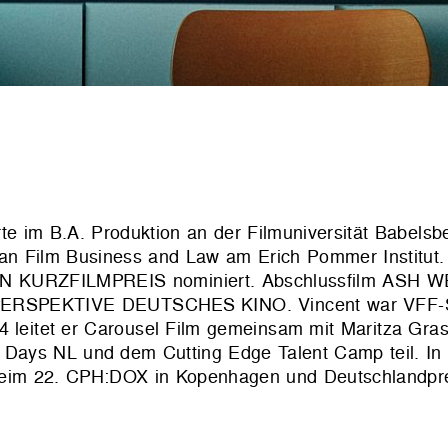
rte im B.A. Produktion an der Filmuniversität Babel
an Film Business and Law am Erich Pommer Institut.
KURZFILMPREIS nominiert. Abschluss­film ASH W
ion PERSPEKTIVE DEUTSCHES KINO. Vincent war VFF-St
24 leitet er Carousel Film gemeinsam mit Maritza Gra
ays NL und dem Cutting Edge Talent Camp teil. In 2
beim 22. CPH:DOX in Kopenhagen und Deutschlandpr