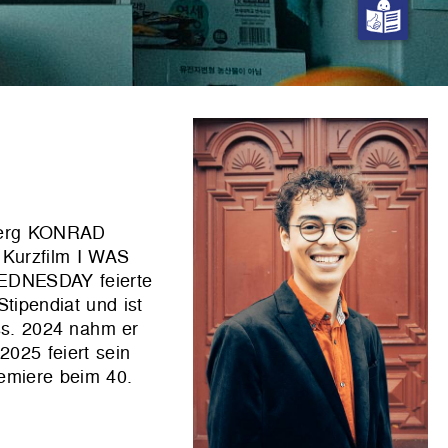
sberg KONRAD
 Kurzfilm I WAS
EDNESDAY feierte
ipendiat und ist
ss. 2024 nahm er
025 feiert sein
emiere beim 40.