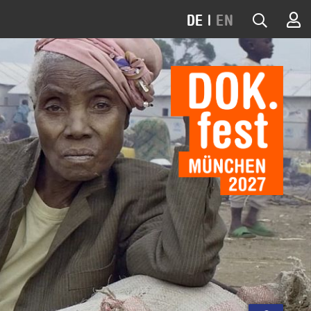
DE
|
EN