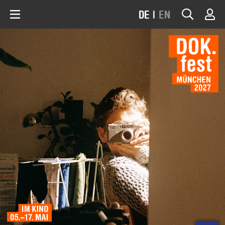
DE
|
EN