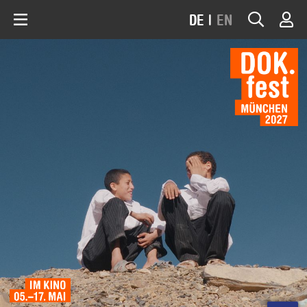
DE
|
EN