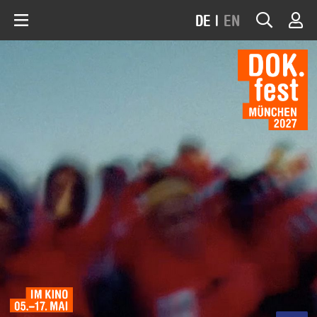
DE
|
EN