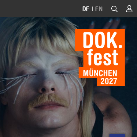
DE
|
EN