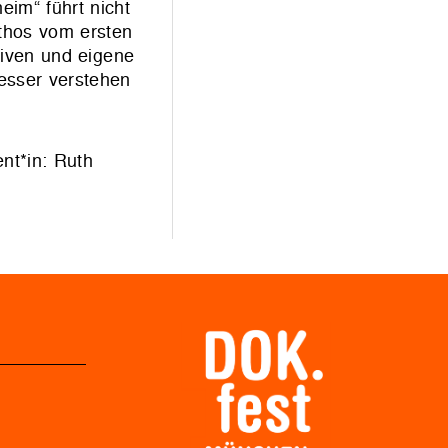
eim“ führt nicht
thos vom ersten
hiven und eigene
esser verstehen
nt*in: Ruth