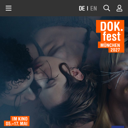
DE
|
EN