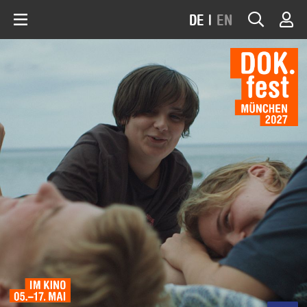
DE
|
EN