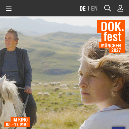
DE
|
EN