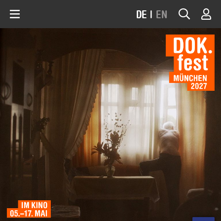
DE
|
EN