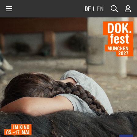
DE
|
EN