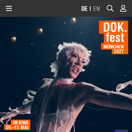
DE
|
EN