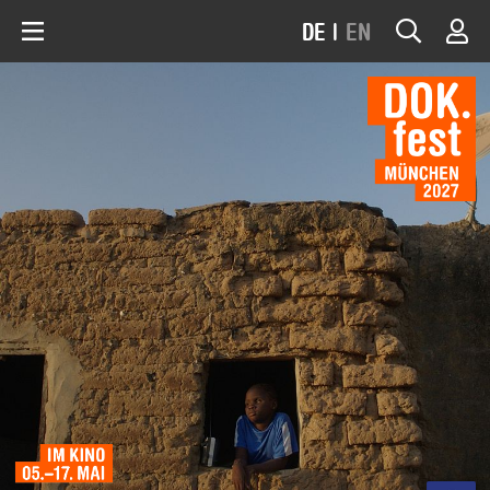
DE
|
EN