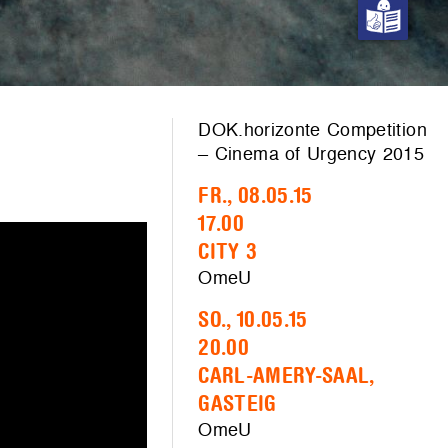
DOK.horizonte Competition
– Cinema of Urgency 2015
FR., 08.05.15
17.00
CITY 3
OmeU
SO., 10.05.15
20.00
CARL-AMERY-SAAL,
GASTEIG
OmeU