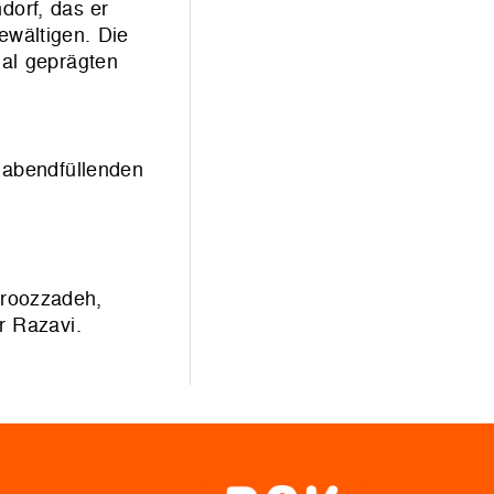
dorf, das er
ewältigen. Die
hal geprägten
abendfüllenden
hroozzadeh,
r Razavi.