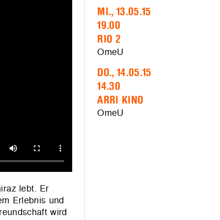
MI., 13.05.15
19.00
RIO 2
OmeU
DO., 14.05.15
14.30
ARRI KINO
OmeU
raz lebt. Er
em Erlebnis und
reundschaft wird