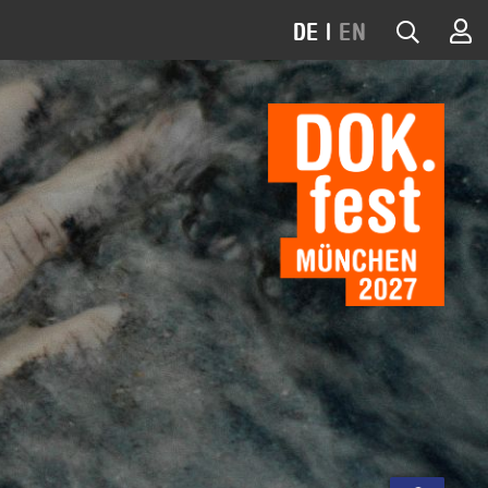
DE
|
EN