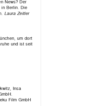
len News? Der
in Berlin. Die
en.
Laura Zeitler
München, um dort
ruhe und ist seit
kwitz, Insa
 GmbH.
 Meku Film GmbH