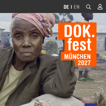
DE
|
EN