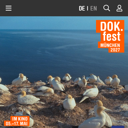
DE
|
EN