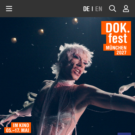
DE
|
EN