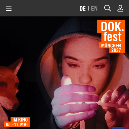
DE
|
EN