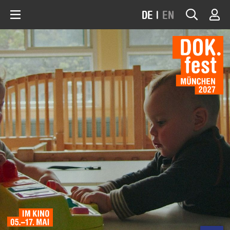
DE
|
EN