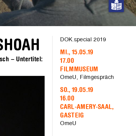
DOK.special 2019
SHOAH
MI., 15.05.19
ch – Untertitel:
17.00
FILMMUSEUM
OmeU, Filmgespräch
SO., 19.05.19
16.00
CARL-AMERY-SAAL,
GASTEIG
OmeU