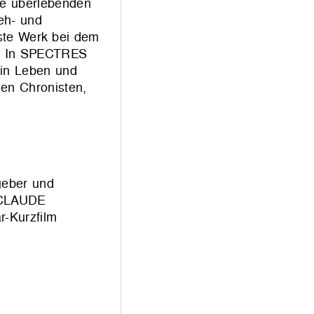
die überlebenden
reh- und
gste Werk bei dem
en. In SPECTRES
ein Leben und
ßen Chronisten,
geber und
t CLAUDE
-Kurzfilm