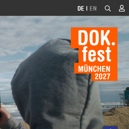
DE
|
EN