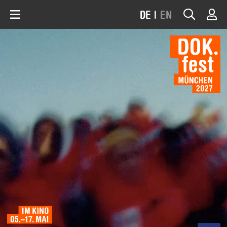
DE
|
EN