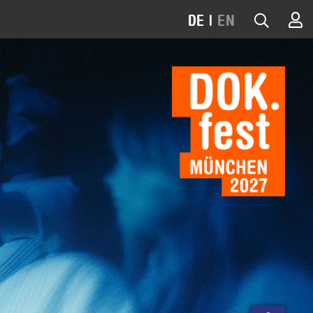
DE
|
EN