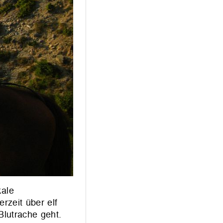
kale
rzeit über elf
lutrache geht.