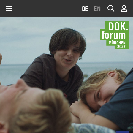
DE
|
EN