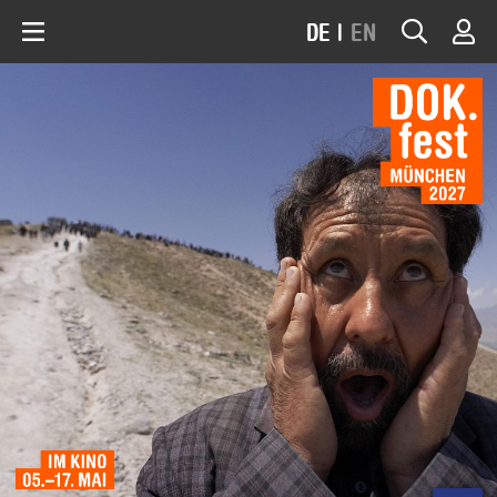
DE
|
EN