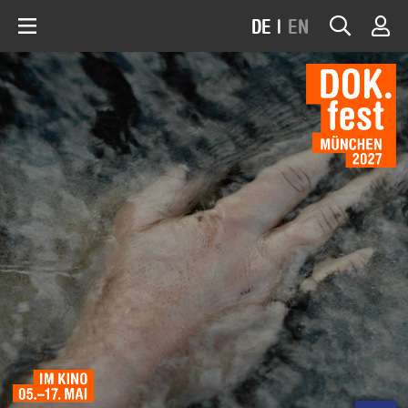
DE
|
EN