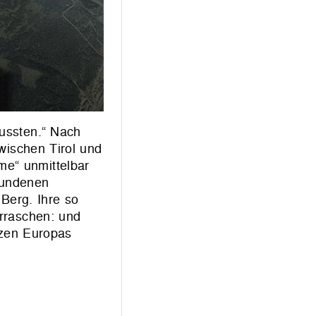
mussten.“ Nach
wischen Tirol und
me“ unmittelbar
bundenen
 Berg. Ihre so
erraschen: und
rzen Europas