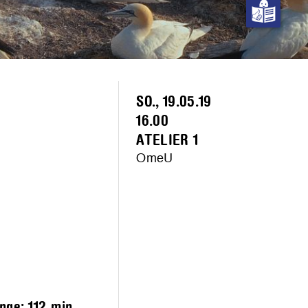
SO., 19.05.19
16.00
ATELIER 1
OmeU
änge:
112 min.