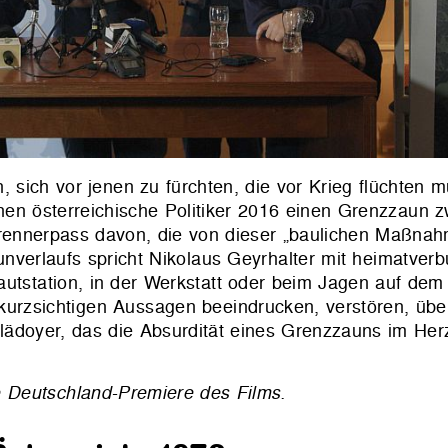
n, sich vor jenen zu fürchten, die vor Krieg flüchten 
anen österreichische Politiker 2016 einen Grenzzaun z
rennerpass davon, die von dieser „baulichen Maßnah
nverlaufs spricht Nikolaus Geyrhalter mit heimatver
autstation, in der Werkstatt oder beim Jagen auf dem
ie kurzsichtigen Aussagen beeindrucken, verstören, üb
lädoyer, das die Absurdität eines Grenzzauns im He
 Deutschland-Premiere des Films.