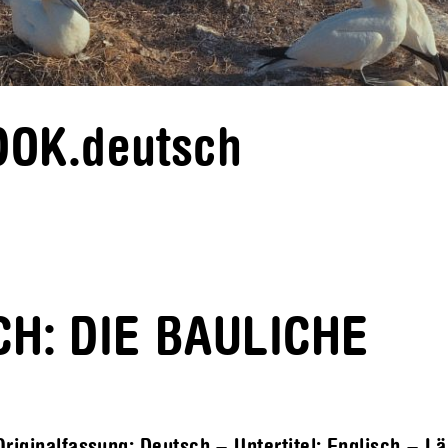
 DOK.deutsch
H: DIE BAULICHE
riginalfassung: Deutsch – Untertitel: Englisch – L