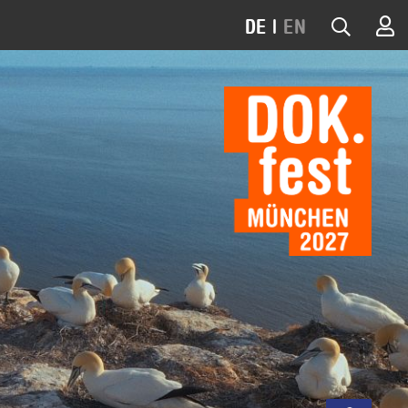
DE
|
EN