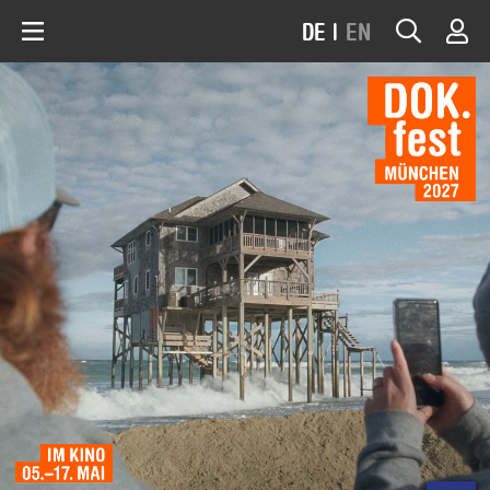
DE
|
EN