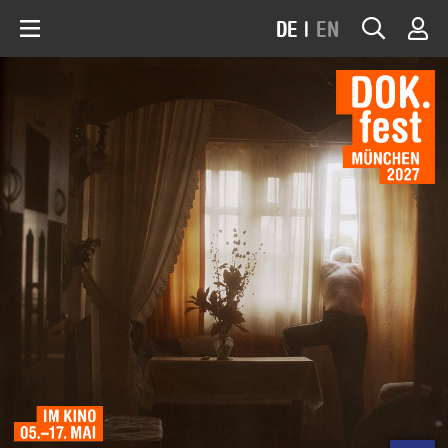
DE
|
EN