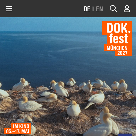
DE
|
EN