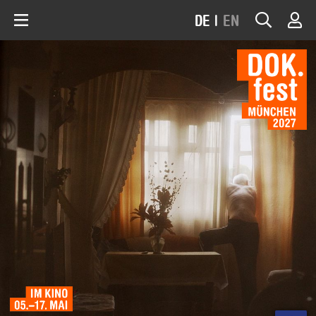
DE
|
EN