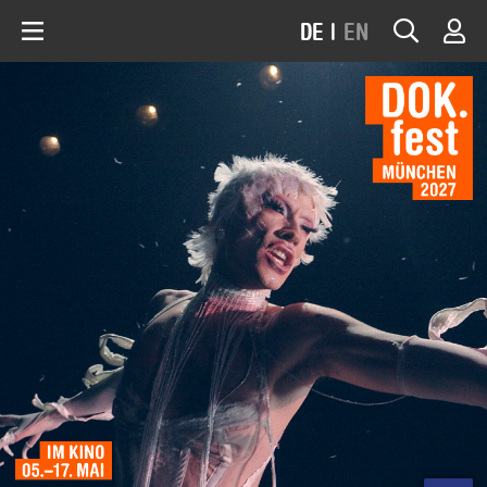
DE
|
EN