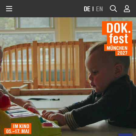
DE
|
EN