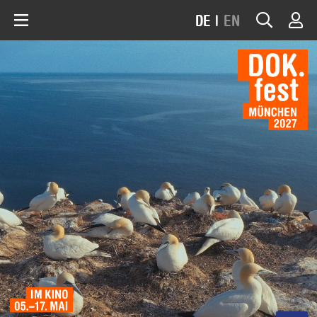
DE
|
EN