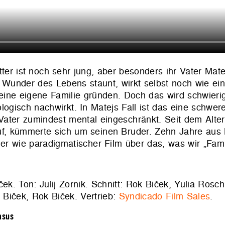
tter ist noch sehr jung, aber besonders ihr Vater Ma
Wunder des Lebens staunt, wirkt selbst noch wie ein 
eine eigene Familie gründen. Doch das wird schwieri
ogisch nachwirkt. In Matejs Fall ist das eine schwer
r Vater zumindest mental eingeschränkt. Seit dem Alte
 auf, kümmerte sich um seinen Bruder. Zehn Jahre aus
her wie paradigmatischer Film über das, was wir „Fami
k. Ton: Julij Zornik. Schnitt: Rok Biček, Yulia Rosch
 Biček, Rok Biček. Vertrieb:
Syndicado Film Sales
.
asus