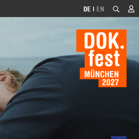
DE
|
EN