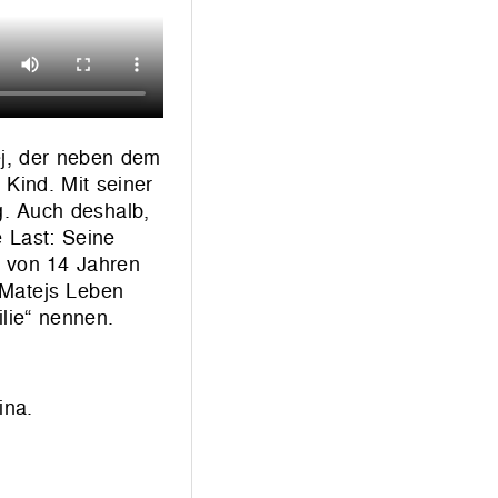
tej, der neben dem
Kind. Mit seiner
g. Auch deshalb,
e Last: Seine
r von 14 Jahren
 Matejs Leben
lie“ nennen.
ina.